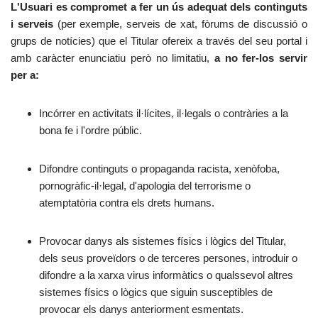
L'Usuari es compromet a fer un ús adequat dels continguts
i serveis
(per exemple, serveis de xat, fòrums de discussió o
grups de notícies) que el Titular ofereix a través del seu portal i
amb caràcter enunciatiu però no limitatiu,
a no fer-los servir
per a:
Incórrer en activitats il·lícites, il·legals o contràries a la
bona fe i l'ordre públic.
Difondre continguts o propaganda racista, xenòfoba,
pornogràfic-il·legal, d'apologia del terrorisme o
atemptatòria contra els drets humans.
Provocar danys als sistemes físics i lògics del Titular,
dels seus proveïdors o de terceres persones, introduir o
difondre a la xarxa virus informàtics o qualssevol altres
sistemes físics o lògics que siguin susceptibles de
provocar els danys anteriorment esmentats.