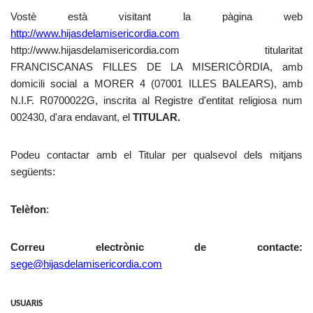
Vostè està visitant la pàgina web
http://www.hijasdelamisericordia.com
http://www.hijasdelamisericordia.com titularitat
FRANCISCANAS FILLES DE LA MISERICÒRDIA, amb
domicili social a MORER 4 (07001 ILLES BALEARS), amb
N.I.F. R0700022G, inscrita al Registre d'entitat religiosa num
002430, d'ara endavant, el
TITULAR.
Podeu contactar amb el Titular per qualsevol dels mitjans
següents:
Telèfon
:
Correu electrònic de contacte:
sege@hijasdelamisericordia.com
USUARIS