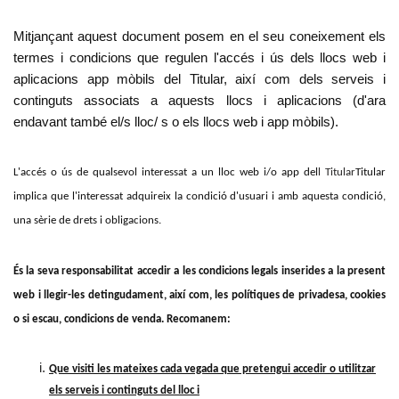
Mitjançant aquest document posem en el seu coneixement els
termes i condicions que regulen l'accés i ús dels llocs web i
aplicacions app mòbils del Titular, així com dels serveis i
continguts associats a aquests llocs i aplicacions (d'ara
endavant també el/s lloc/ s o els llocs web i app mòbils).
L'accés o ús de qualsevol interessat a un lloc web i/o app del
l Titular
Titular
implica que l'interessat adquireix la condició d'usuari i amb aquesta condició,
una sèrie de drets i obligacions.
És la seva responsabilitat accedir a les condicions legals inserides a la present
web i llegir-les detingudament, així com, les polítiques de privadesa, cookies
o si escau, condicions de venda. Recomanem:
Que visiti les mateixes cada vegada que pretengui accedir o utilitzar
els serveis i continguts del lloc i