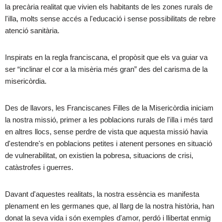
la precària realitat que vivien els habitants de les zones rurals de
l'illa, molts sense accés a l'educació i sense possibilitats de rebre
atenció sanitària.
Inspirats en la regla franciscana, el propòsit que els va guiar va
ser “inclinar el cor a la misèria més gran” des del carisma de la
misericòrdia.
Des de llavors, les Franciscanes Filles de la Misericòrdia iniciam
la nostra missió, primer a les poblacions rurals de l'illa i més tard
en altres llocs, sense perdre de vista que aquesta missió havia
d'estendre's en poblacions petites i atenent persones en situació
de vulnerabilitat, on existien la pobresa, situacions de crisi,
catàstrofes i guerres.
Davant d'aquestes realitats, la nostra essència es manifesta
plenament en les germanes que, al llarg de la nostra història, han
donat la seva vida i són exemples d'amor, perdó i llibertat enmig