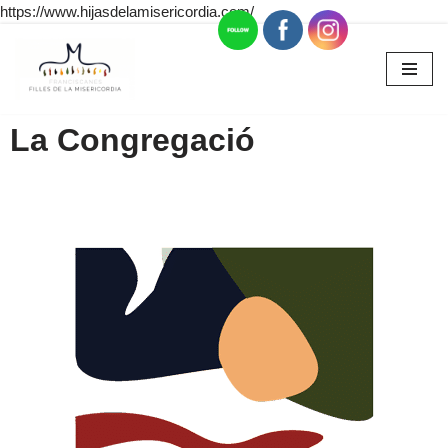
https://www.hijasdelamisericordia.com/
Omet
al
contingut
La Congregació