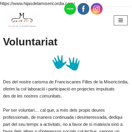
https://www.hijasdelamisericordia.com/
Omet
al
contingut
Voluntariat
Des del nostre carisma de Franciscanes Filles de la Misericòrdia,
oferim la col·laboració i participació en projectes impulsats
des de les nostres comunitats.
Per ser voluntari… cal que, a més dels propis deures
professionals, de manera continuada i desinteressada, dediqui
part del seu temps a activitats, no a favor de si mateix/a sinó a
favor dels altres o d'interessos socials col·lectius, segons un