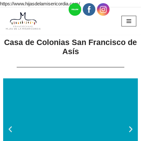
https://www.hijasdelamisericordia.com/
Saltar
al
contenido
Casa de Colonias San Francisco de
Asís