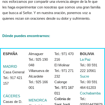
nos esforzamos por compartir una vivencia alegre de la fe que
les haga experimentar con nosotras que somos una gran familia
que busca al Señor. Y en nuestra oración, ponemos voz a
quienes rezan sin oraciones desde su dolor y sufrimiento.
Dónde puedes encontrarnos:
ESPAÑA
Almaguer
Tel.: 971 470
BOLIVIA
Tel.: 925 190
216
La Paz
048
El Molinar
Tel.: 00 591
MADRID
Villanueva de
Tel.: 971 271
222 10561
Casa General
Alcardete
232
Sucre
Tel.: 917 421
Tel.: 925 166
Calonge
Tel.: 00 591
157
001
Tel.: 971 167
464 61203
011
Cochabamba
CÁCERES
Colònia de
Tel.:
MENORCA
Casas de D.
Sant Jordi
005914429879