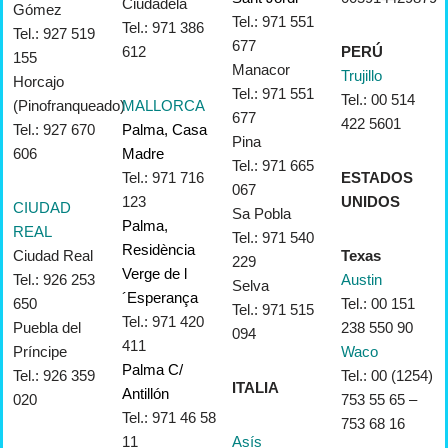
Ciudadela
Gómez
Tel.: 971 551
Tel.: 971 386
Tel.: 927 519
677
612
PERÚ
155
Manacor
Trujillo
Horcajo
Tel.: 971 551
Tel.: 00 514
(Pinofranqueado)
MALLORCA
677
422 5601
Tel.: 927 670
Palma, Casa
Pina
606
Madre
Tel.: 971 665
Tel.: 971 716
ESTADOS
067
123
UNIDOS
CIUDAD
Sa Pobla
Palma,
REAL
Tel.: 971 540
Residència
Ciudad Real
Texas
229
Verge de l
Tel.: 926 253
Austin
Selva
´Esperança
650
Tel.: 00 151
Tel.: 971 515
Tel.: 971 420
Puebla del
238 550 90
094
411
Príncipe
Waco
Palma C/
Tel.: 926 359
Tel.: 00 (1254)
ITALIA
Antillón
020
753 55 65 –
Tel.: 971 46 58
753 68 16
11
Asís