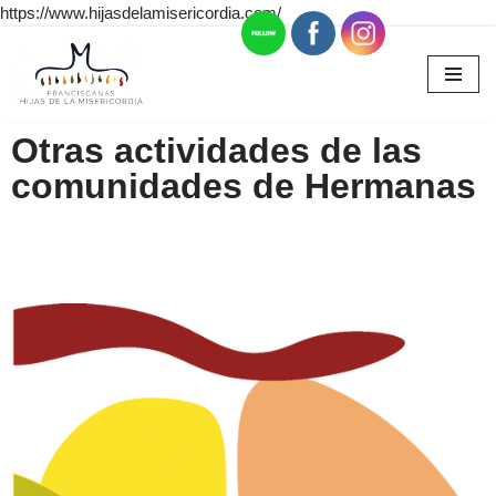
https://www.hijasdelamisericordia.com/
Saltar
al
contenido
Otras actividades de las
comunidades de Hermanas