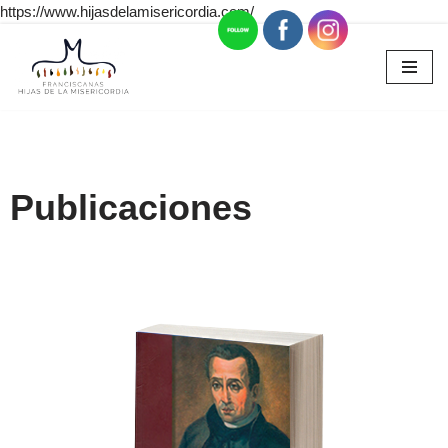
https://www.hijasdelamisericordia.com/
Saltar
al
contenido
Publicaciones